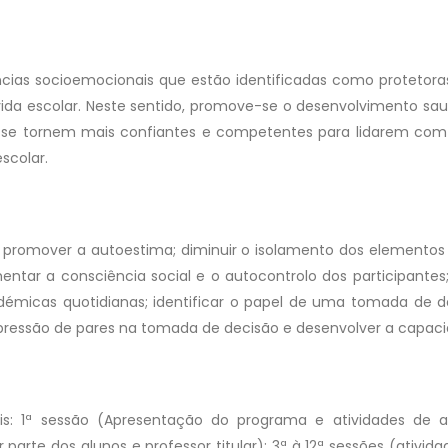
as socioemocionais que estão identificadas como protetoras 
vida escolar. Neste sentido, promove-se o desenvolvimento sa
 se tornem mais confiantes e competentes para lidarem com
scolar.
 promover a autoestima; diminuir o isolamento dos elementos
entar a consciência social e o autocontrolo dos participant
adémicas quotidianas; identificar o papel de uma tomada de
da pressão de pares na tomada de decisão e desenvolver a capacid
Contactos
- Quem Somos
- ATV
Praça do Município, nº8
va é um programa de
- Atitude Positiva
: 1ª sessão (Apresentação do programa e atividades de ap
2560-289 Torres Vedras
entos saudáveis e
por parte dos alunos e professor titular); 3ª à 12ª sessões (ati
- Equipa