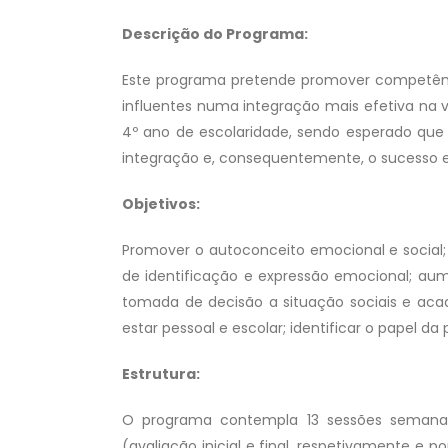
Descrição do Programa:
Este programa pretende promover competênci
influentes numa integração mais efetiva na 
4º ano de escolaridade, sendo esperado que
integração e, consequentemente, o sucesso e
Objetivos:
Promover o autoconceito emocional e social;
de identificação e expressão emocional; aum
tomada de decisão a situação sociais e ac
estar pessoal e escolar; identificar o papel 
O Projeto
Estrutura:
O Projeto Atitude Positi
O programa contempla 13 sessões semanais
promoção de comportam
(avaliação inicial e final, respetivamente e 