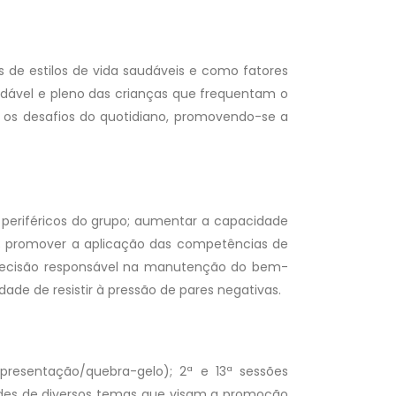
de estilos de vida saudáveis e como fatores
udável e pleno das crianças que frequentam o
 os desafios do quotidiano, promovendo-se a
 periféricos do grupo; aumentar a capacidade
es; promover a aplicação das competências de
 decisão responsável na manutenção do bem-
ade de resistir à pressão de pares negativas.
- Testemunhos
- Programas
- Parceiros
resentação/quebra-gelo); 2ª e 13ª sessões
vidades de diversos temas que visam a promoção
- Notícias